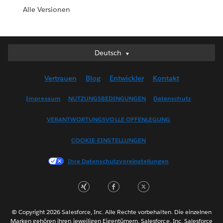
Alle Versionen
Deutsch
Deutsch
English (UK)
Vertrauen
Blog
Entwickler
Kontakt
English (US)
Español
Impressum
NUTZUNGSBEDINGUNGEN
Datenschutz
Français (Canada)
VERANTWORTUNGSVOLLE OFFENLEGUNG
Français (France)
Italiano
COOKIE-EINSTELLUNGEN
日本語
Ihre Datenschutzvoreinstellungen
한국어
Nederlands
Português
Svenska
© Copyright 2026 Salesforce, Inc. Alle Rechte vorbehalten. Die einzelnen
ไทย
Marken gehören ihren jeweiligen Eigentümern. Salesforce, Inc. Salesforce