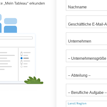
ite „Mein Tableau“ erkunden
Adresse
Land/Region