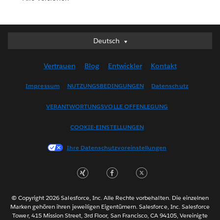
Deutsch
Deutsch
English (UK)
Vertrauen
Blog
Entwickler
Kontakt
English (US)
Español
Impressum
NUTZUNGSBEDINGUNGEN
Datenschutz
Français (Canada)
VERANTWORTUNGSVOLLE OFFENLEGUNG
Français (France)
Italiano
COOKIE-EINSTELLUNGEN
日本語
Ihre Datenschutzvoreinstellungen
한국어
Nederlands
Português
Svenska
© Copyright 2026 Salesforce, Inc. Alle Rechte vorbehalten. Die einzelnen
ไทย
Marken gehören ihren jeweiligen Eigentümern. Salesforce, Inc. Salesforce
Tower, 415 Mission Street, 3rd Floor, San Francisco, CA 94105, Vereinigte
简体中文