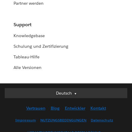
Partner werden
Support
Knowledgebase
Schulung und Zertifizierung
Tableau-Hilfe
Alle Versionen
Deutsch
Deutsch
English (UK)
Vertrauen
Blog
Entwickler
Kontakt
English (US)
Español
Impressum
NUTZUNGSBEDINGUNGEN
Datenschutz
Français (Canada)