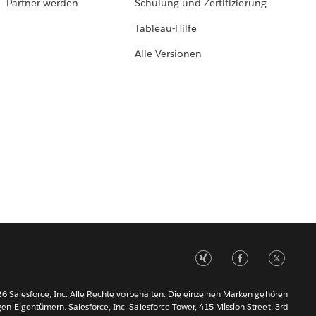
Partner werden
Schulung und Zertifizierung
Tableau-Hilfe
Alle Versionen
6 Salesforce, Inc. Alle Rechte vorbehalten. Die einzelnen Marken gehören
gen Eigentümern. Salesforce, Inc. Salesforce Tower, 415 Mission Street, 3rd