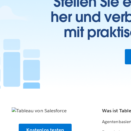
Stellen Sie
her und verb
mit prakti
Was ist Tabl
Agentenbasier
Kostenlos testen