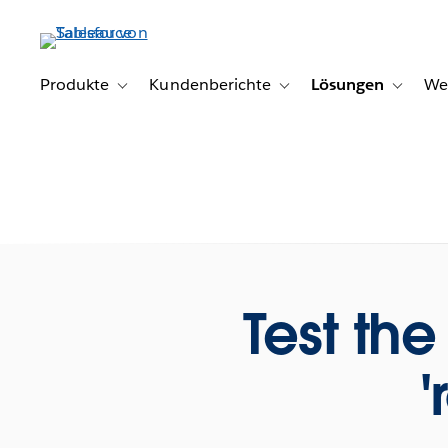
Direkt
zum
Inhalt
Produkte
Kundenberichte
Lösungen
We
Toggle sub-navigation for Produkte
Toggle sub-navigation for K
Toggle s
Test th
'