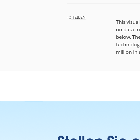
TEILEN
This visua
on data fr
below. The
technolog
million in 