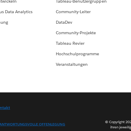
ntwickeln
Tableau-Benutzergruppen
us Data Analytics
Community-Leiter
hung
DataDev
Community-Projekte
Tableau Revier
Hochschulprogramme
Veranstaltungen
ntakt
© Copyright 202
ANTWORTUNGSVOLLE OFFENLEGUNG
ihren jeweili