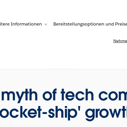
itere Informationen
Bereitstellungsoptionen und Preis
undenberichte
ub-navigation for Lösungen
Toggle sub-navigation for Weitere Informationen
Nehmen
e myth of tech co
rocket-ship' grow