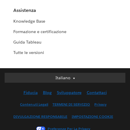
Assistenza
Knowledge Base
Formazione e certificazione
Guida Tableau
Tutte le versioni
Italiano
Italiano
Deutsch
Fiducia
Blog
Sviluppatore
Contattaci
English (UK)
English (US)
Contenuti Legali
TERMINI DI SERVIZIO
Privacy
Español
DIVULGAZIONE RESPONSABILE
IMPOSTAZIONI COOKIE
Français (Canada)
Français (France)
Preferenze Per La Privacy