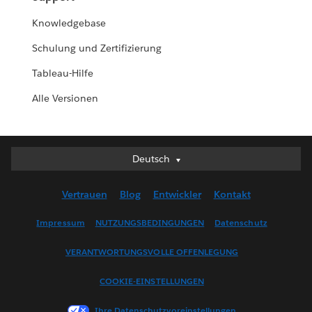
Knowledgebase
Schulung und Zertifizierung
Tableau-Hilfe
Alle Versionen
Deutsch
Deutsch
English (UK)
Vertrauen
Blog
Entwickler
Kontakt
English (US)
Español
Impressum
NUTZUNGSBEDINGUNGEN
Datenschutz
Français (Canada)
VERANTWORTUNGSVOLLE OFFENLEGUNG
Français (France)
Italiano
COOKIE-EINSTELLUNGEN
日本語
Ihre Datenschutzvoreinstellungen