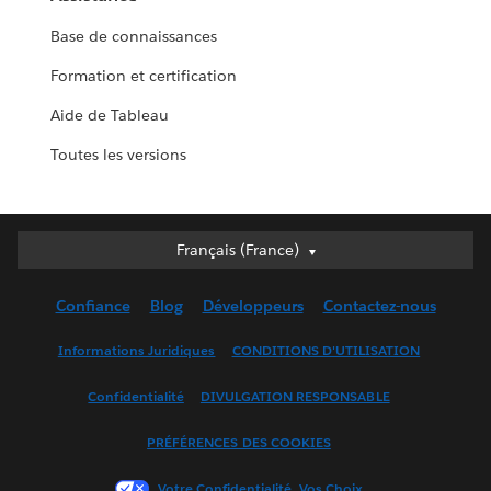
Base de connaissances
Formation et certification
Aide de Tableau
Toutes les versions
Français (France)
Français (France)
Deutsch
Confiance
Blog
Développeurs
Contactez-nous
English (UK)
English (US)
Informations Juridiques
CONDITIONS D'UTILISATION
Español
Confidentialité
DIVULGATION RESPONSABLE
Français (Canada)
Italiano
PRÉFÉRENCES DES COOKIES
日本語
Votre Confidentialité, Vos Choix