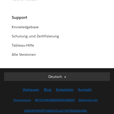
Support
Knowledgebase
Schulung und Zertifizierung
Tableau-Hilfe
Alle Versionen
Deutsch
Deutsch
English (UK)
Vertrauen
Blog
Entwickler
Kontakt
English (US)
Español
Impressum
NUTZUNGSBEDINGUNGEN
Datenschutz
Français (Canada)
VERANTWORTUNGSVOLLE OFFENLEGUNG
Français (France)