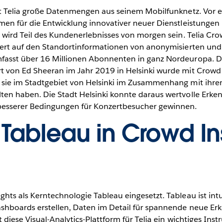
rt Telia große Datenmengen aus seinem Mobilfunknetz. Vor e
umen für die Entwicklung innovativer neuer Dienstleistunge
, wird Teil des Kundenerlebnisses von morgen sein. Telia Cr
siert auf den Standortinformationen von anonymisierten un
fasst über 16 Millionen Abonnenten in ganz Nordeuropa. Da
 von Ed Sheeran im Jahr 2019 in Helsinki wurde mit Crowd I
l sie im Stadtgebiet von Helsinki im Zusammenhang mit ih
en haben. Die Stadt Helsinki konnte daraus wertvolle Erkenn
 besserer Bedingungen für Konzertbesucher gewinnen.
h Tableau in Crowd In
ts als Kerntechnologie Tableau eingesetzt. Tableau ist intu
shboards erstellen, Daten im Detail für spannende neue Er
 diese Visual-Analytics-Plattform für Telia ein wichtiges In