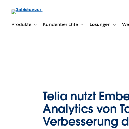
Direkt
zum
Inhalt
Produkte
Kundenberichte
Lösungen
We
Toggle sub-navigation for Produkte
Toggle sub-navigation for K
Toggle s
Telia nutzt Em
Analytics von T
Verbesserung d