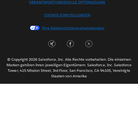
VERANTWORTUNGSVOLLE OFFENLEGUNG
Français (France)
Italiano
COOKIE-EINSTELLUNGEN
日本語
Ihre Datenschutzvoreinstellungen
한국어
Nederlands
Português
Svenska
© Copyright 2026 Salesforce, Inc. Alle Rechte vorbehalten. Die einzelnen
ไทย
Marken gehören ihren jeweiligen Eigentümern. Salesforce, Inc. Salesforce
Tower, 415 Mission Street, 3rd Floor, San Francisco, CA 94105, Vereinigte
简体中文
Staaten von Amerika
繁體中文