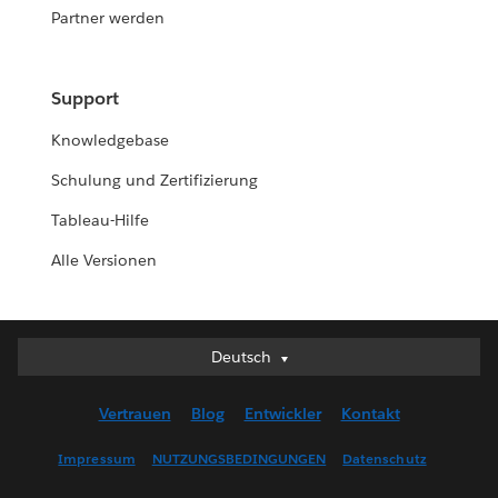
Partner werden
Support
Knowledgebase
Schulung und Zertifizierung
Tableau-Hilfe
Alle Versionen
Deutsch
Deutsch
English (UK)
Vertrauen
Blog
Entwickler
Kontakt
English (US)
Español
Impressum
NUTZUNGSBEDINGUNGEN
Datenschutz
Français (Canada)