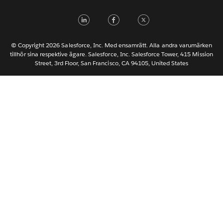
Italiano
LinkedIn
Facebook
Twitter
日本語
한국어
Nederlands
© Copyright 2026 Salesforce, Inc. Med ensamrätt. Alla andra varumärken
tillhör sina respektive ägare. Salesforce, Inc. Salesforce Tower, 415 Mission
Português
Street, 3rd Floor, San Francisco, CA 94105, United States
ไทย
简体中文
繁體中文