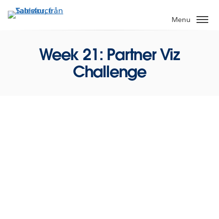
Gå
vidare
Menu
till
huvudinnehållet
Week 21: Partner Viz
Challenge