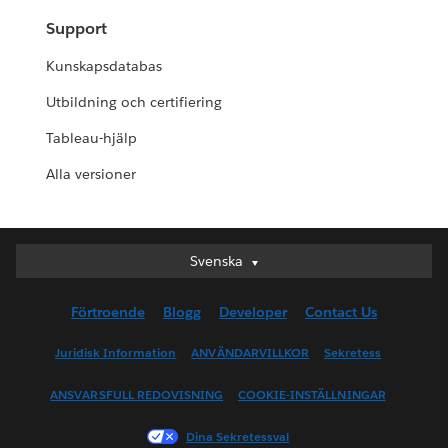
Support
Kunskapsdatabas
Utbildning och certifiering
Tableau-hjälp
Alla versioner
Svenska
Svenska
Deutsch
Förtroende
Blogg
Developer
Contact Us
English (UK)
English (US)
Juridisk Information
ANVÄNDARVILLKOR
Sekretess
Español
ANSVARSFULL REDOVISNING
COOKIE-INSTÄLLNINGAR
Français (Canada)
Français (France)
Dina Sekretessval