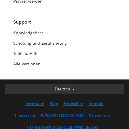
Partner werden
Support
Knowledgebase
Schulung und Zertifizierung
Tableau-Hilfe
Alle Versionen
Deutsch
Deutsch
English (UK)
Vertrauen
Blog
Entwickler
Kontakt
English (US)
Español
Impressum
NUTZUNGSBEDINGUNGEN
Datenschutz
Français (Canada)
VERANTWORTUNGSVOLLE OFFENLEGUNG
Français (France)