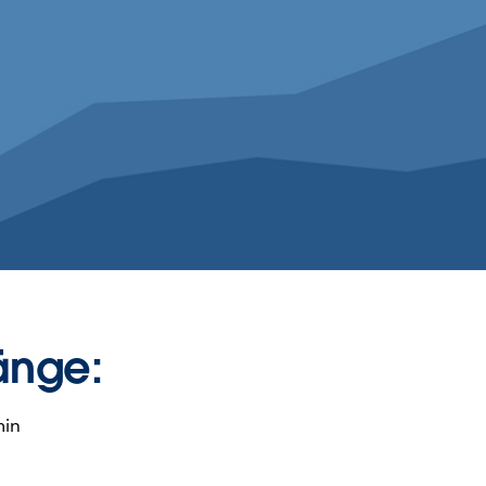
änge:
min