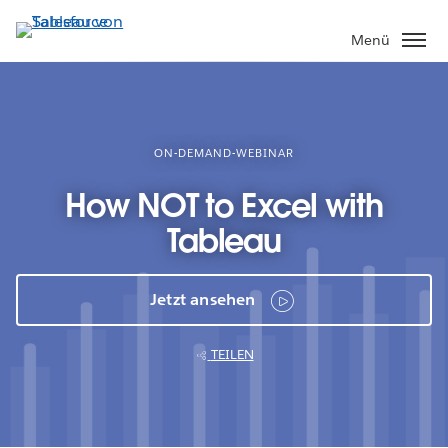
Direkt
zum
Menü
Inhalt
ON-DEMAND-WEBINAR
How NOT to Excel with
Tableau
Jetzt ansehen
TEILEN