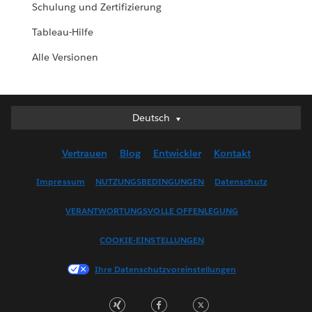
Schulung und Zertifizierung
Tableau-Hilfe
Alle Versionen
Deutsch
Deutsch
English (UK)
Vertrauen
Blog
Entwickler
Kontakt
English (US)
Español
Impressum
NUTZUNGSBEDINGUNGEN
Datenschutz
Français (Canada)
VERANTWORTUNGSVOLLE OFFENLEGUNG
Français (France)
Italiano
COOKIE-EINSTELLUNGEN
日本語
Ihre Datenschutzvoreinstellungen
한국어
Nederlands
Português