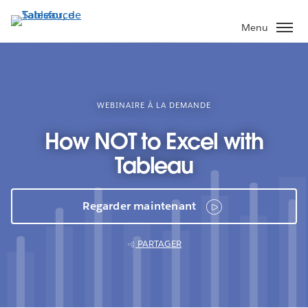
Aller
au
Menu
contenu
principal
WEBINAIRE À LA DEMANDE
How NOT to Excel with
Tableau
Regarder maintenant
PARTAGER