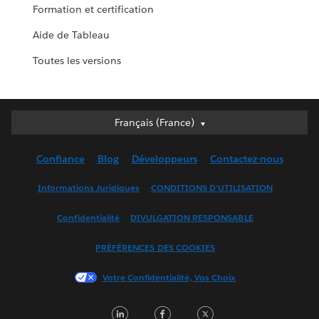
Formation et certification
Aide de Tableau
Toutes les versions
Français (France)
Français (France)
Deutsch
Confiance
Blog
Développeurs
Contactez-nous
English (UK)
English (US)
Informations Juridiques
CONDITIONS D'UTILISATION
Español
Confidentialité
DIVULGATION RESPONSABLE
Français (Canada)
Italiano
PRÉFÉRENCES DES COOKIES
日本語
Votre Confidentialité, Vos Choix
한국어
Nederlands
LinkedIn
Facebook
Twitter