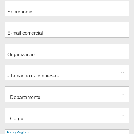
Endereço
País/Região