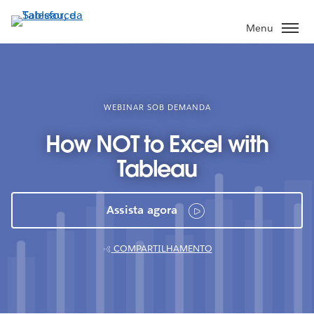
Pular
para
Menu
o
conteúdo
principal
WEBINAR SOB DEMANDA
How NOT to Excel with
Tableau
Assista agora
COMPARTILHAMENTO