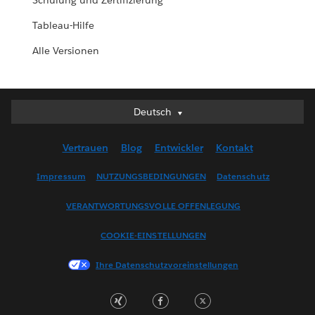
Schulung und Zertifizierung
Tableau-Hilfe
Alle Versionen
Deutsch
Deutsch
English (UK)
Vertrauen
Blog
Entwickler
Kontakt
English (US)
Español
Impressum
NUTZUNGSBEDINGUNGEN
Datenschutz
Français (Canada)
VERANTWORTUNGSVOLLE OFFENLEGUNG
Français (France)
Italiano
COOKIE-EINSTELLUNGEN
日本語
Ihre Datenschutzvoreinstellungen
한국어
Nederlands
Português