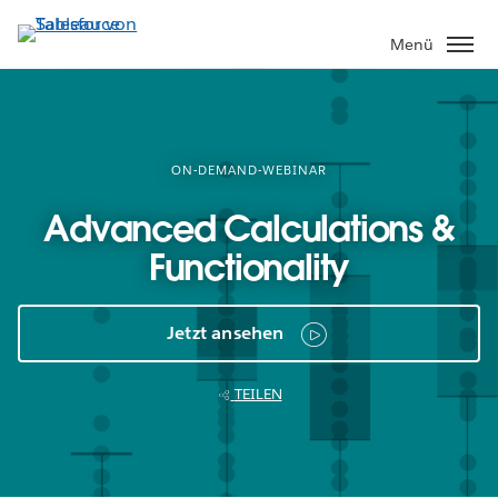
Direkt
zum
Menü
Inhalt
ON-DEMAND-WEBINAR
Advanced Calculations &
Functionality
Jetzt ansehen
TEILEN