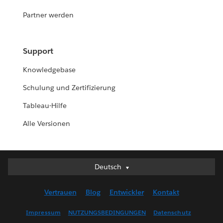
Partner werden
Support
Knowledgebase
Schulung und Zertifizierung
Tableau-Hilfe
Alle Versionen
Deutsch
Deutsch
English (UK)
Vertrauen
Blog
Entwickler
Kontakt
English (US)
Español
Impressum
NUTZUNGSBEDINGUNGEN
Datenschutz
Français (Canada)