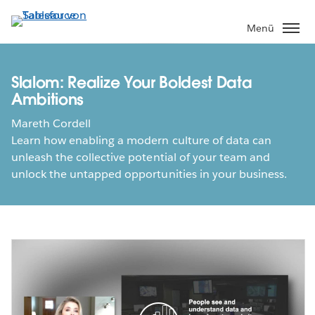
Direkt
zum
Menü
Inhalt
Slalom: Realize Your Boldest Data
Ambitions
Mareth Cordell
Learn how enabling a modern culture of data can
unleash the collective potential of your team and
unlock the untapped opportunities in your business.