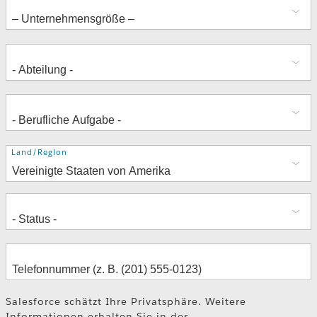
Adresse
Land/Region
Salesforce schätzt Ihre Privatsphäre. Weitere
Informationen erhalten Sie in der