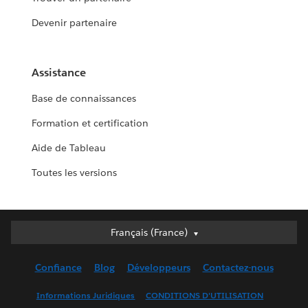
Devenir partenaire
Assistance
Base de connaissances
Formation et certification
Aide de Tableau
Toutes les versions
Français (France)
Français (France)
Deutsch
Confiance
Blog
Développeurs
Contactez-nous
English (UK)
English (US)
Informations Juridiques
CONDITIONS D'UTILISATION
Español