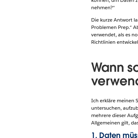
können, um Daten zu
nehmen?“
Die kurze Antwort l
Problemen Prep.“ Ab
verwendet, als es n
Richtlinien entwickel
Wann so
verwen
Ich erkläre meinen 
untersuchen, aufzub
mehrere dieser Aufg
Allgemeinen gilt, da
1. Daten müs