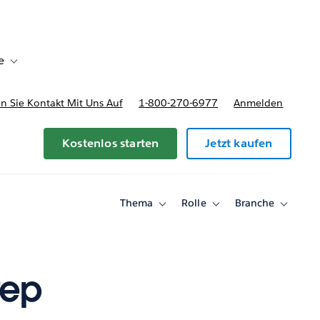
e
Toggle sub-navigation for Bereitstellungsoptionen und Preise
 Sie Kontakt Mit Uns Auf
1-800-270-6977
Anmelden
Kostenlos starten
Jetzt kaufen
Thema
Rolle
Branche
Toggle
Toggle
Toggle
sub-
sub-
sub-
navigation
navigation
navigati
for
for
for
Thema
Rolle
Branche
rep