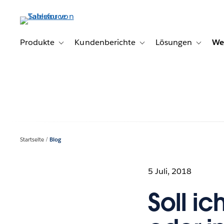
Direkt
zum
Inhalt
Produkte
Kundenberichte
Lösungen
We
Toggle sub-navigation for Produkte
Toggle sub-navigation for K
Toggle s
Startseite
Blog
5 Juli, 2018
Soll i