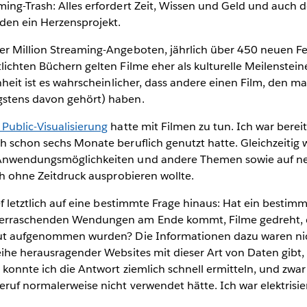
ing-Trash: Alles erfordert Zeit, Wissen und Geld und auch d
den ein Herzensprojekt.
er Million Streaming-Angeboten, jährlich über 450 neuen 
lichten Büchern gelten Filme eher als kulturelle Meilenstei
nheit ist es wahrscheinlicher, dass andere einen Film, den ma
gstens davon gehört) haben.
Public-Visualisierung
hatte mit Filmen zu tun. Ich war bereit
h schon sechs Monate beruflich genutzt hatte. Gleichzeitig 
 Anwendungsmöglichkeiten und andere Themen sowie auf 
ich ohne Zeitdruck ausprobieren wollte.
ief letztlich auf eine bestimmte Frage hinaus: Hat ein bestimm
berraschenden Wendungen am Ende kommt, Filme gedreht, 
 gut aufgenommen wurden? Die Informationen dazu waren ni
eihe herausragender Websites mit dieser Art von Daten gibt, 
 konnte ich die Antwort ziemlich schnell ermitteln, und zwar
eruf normalerweise nicht verwendet hätte. Ich war elektrisier