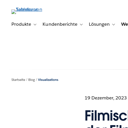
Direkt
zum
Inhalt
Produkte
Kundenberichte
Lösungen
We
Toggle sub-navigation for Produkte
Toggle sub-navigation for K
Toggle s
Startseite
Blog
Visualizations
19 Dezember, 2023
Filmis