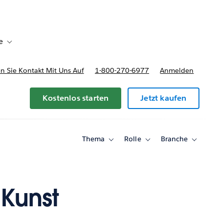
e
Toggle sub-navigation for Bereitstellungsoptionen und Preise
 Sie Kontakt Mit Uns Auf
1-800-270-6977
Anmelden
Kostenlos starten
Jetzt kaufen
Thema
Rolle
Branche
Toggle
Toggle
Toggle
sub-
sub-
sub-
navigation
navigation
navigati
for
for
for
Thema
Rolle
Branche
 Kunst