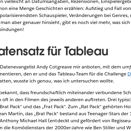
n vielleicht an Datumsangaben, Rezensionen, Einspielergeb
hon eine Menge Geschichten erzählen: Aufstieg und Fall von 
 polarisierendsten Schauspieler, Veränderungen bei Genre
an aber genauer hinsieht, gibt es noch viel mehr, was sich 
erbindungen!
tensatz für Tableau
r Datenevangelist Andy Cotgreave mir anboten, mit dem
umf
mentieren, den er und das Tableau-Team für die Challenge
D
tten, wusste ich
genau
, was ich untersuchen wollte.
 bekannt, dass freundschaftlich miteinander verbundene Sch
 oft in den Filmen des jeweils anderen auftreten. Drei typisc
 „Brat Pack“ und das „Frat Pack“. Zum „Rat Pack“ gehörten 
ean Martin, das „Brat Pack“ bestand aus Teenager-Stars der
Anthony Michael Hall (entdeckt und gefördert von Regisse
n die Komödienstars der 2000er-Jahre wie Ben Stiller und Will