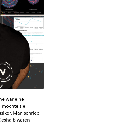
ine war eine
h mochte sie
siker. Man schrieb
 Deshalb waren