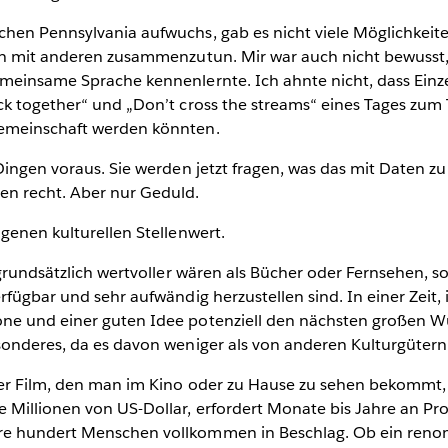
hen Pennsylvania aufwuchs, gab es nicht viele Möglichkeit
ch mit anderen zusammenzutun. Mir war auch nicht bewusst, 
meinsame Sprache kennenlernte. Ich ahnte nicht, dass Einze
k together“ und „Don’t cross the streams“ eines Tages zum 
emeinschaft werden könnten.
Dingen voraus. Sie werden jetzt fragen, was das mit Daten zu
n recht. Aber nur Geduld.
genen kulturellen Stellenwert.
 grundsätzlich wertvoller wären als Bücher oder Fernsehen, so
rfügbar und sehr aufwändig herzustellen sind. In einer Zeit,
ne und einer guten Idee potenziell den nächsten großen W
sonderes, da es davon weniger als von anderen Kulturgütern 
her Film, den man im Kino oder zu Hause zu sehen bekommt,
 Millionen von US-Dollar, erfordert Monate bis Jahre an Pr
e hundert Menschen vollkommen in Beschlag. Ob ein ren