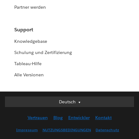
Partner werden
Support
Knowledgebase
Schulung und Zertifizierung
Tableau-Hilfe
Alle Versionen
Deutsch
Deutsch
English (UK)
Vertrauen
Blog
Entwickler
Kontakt
English (US)
Español
Impressum
NUTZUNGSBEDINGUNGEN
Datenschutz
Français (Canada)