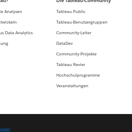
eau?
Die Tableau-Community
te Analysen
Tableau Public
ntwickeln
Tableau-Benutzergruppen
us Data Analytics
Community-Leiter
hung
DataDev
Community-Projekte
Tableau Revier
Hochschulprogramme
Veranstaltungen
ntakt