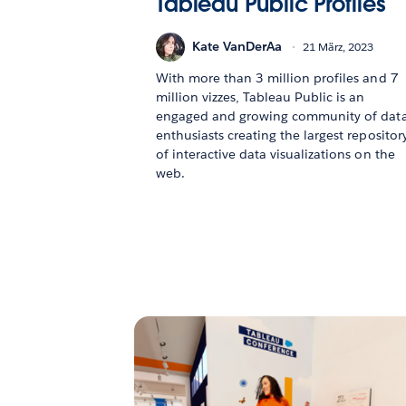
Tableau Public Profiles
Kate VanDerAa
21 März, 2023
With more than 3 million profiles and 7
million vizzes, Tableau Public is an
engaged and growing community of dat
enthusiasts creating the largest repositor
of interactive data visualizations on the
web.