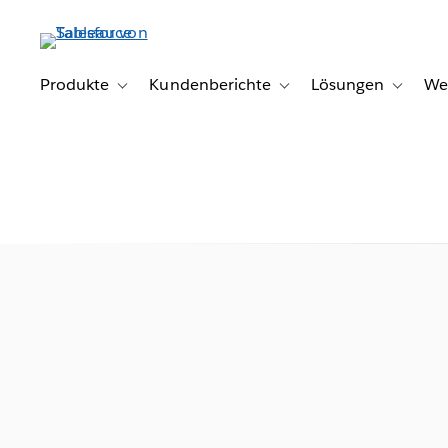
Direkt
zum
Inhalt
Produkte
Kundenberichte
Lösungen
We
Toggle sub-navigation for Produkte
Toggle sub-navigation for K
Toggle s