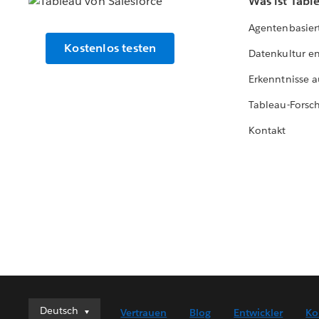
Was ist Tabl
Agentenbasier
Kostenlos testen
Datenkultur e
Erkenntnisse a
Tableau-Forsc
Kontakt
Deutsch
Deutsch
Vertrauen
Blog
Entwickler
Ko