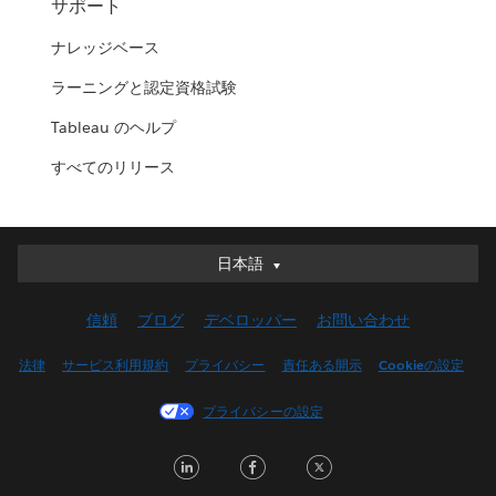
サポート
ナレッジベース
ラーニングと認定資格試験
Tableau のヘルプ
すべてのリリース
日本語
日本語
Deutsch
信頼
ブログ
デベロッパー
お問い合わせ
English (UK)
English (US)
法律
サービス利用規約
プライバシー
責任ある開示
Cookieの設定
Español
プライバシーの設定
Français (Canada)
Français (France)
LinkedIn
Facebook
Twitter
Italiano