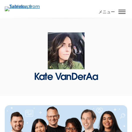
メ
イ
メニュー
ン
コ
ン
テ
ン
ツ
に
移
Kate VanDerAa
動