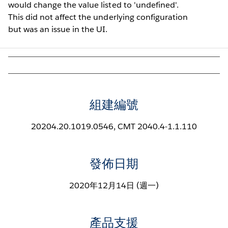
would change the value listed to 'undefined'.
This did not affect the underlying configuration
but was an issue in the UI.
組建編號
20204.20.1019.0546, CMT 2040.4-1.1.110
發佈日期
2020年12月14日 (週一)
產品支援