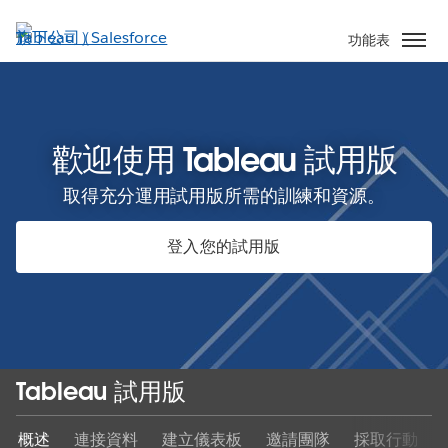
跳
至
功能表
主
內
容
歡迎使用 Tableau 試用版
取得充分運用試用版所需的訓練和資源。
登入您的試用版
Tableau 試用版
概述
連接資料
建立儀表板
邀請團隊
採取行動