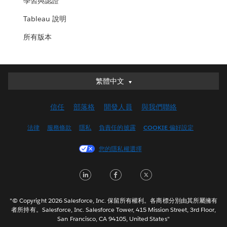
學習與認證
Tableau 說明
所有版本
繁體中文
繁體中文
Deutsch
信任
部落格
開發人員
與我們聯絡
English (UK)
English (US)
法律
服務條款
隱私
負責任的披露
COOKIE 偏好設定
Español
您的隱私權選擇
Français (Canada)
Français (France)
LinkedIn
Facebook
Twitter
Italiano
日本語
"© Copyright 2026 Salesforce, Inc. 保留所有權利。各商標分別由其所屬擁有
한국어
者所持有。Salesforce, Inc. Salesforce Tower, 415 Mission Street, 3rd Floor,
San Francisco, CA 94105, United States"
Nederlands