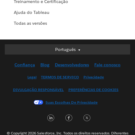
Treinamento e Certificação
Ajuda do Tableau
Todas as versões
Português
Português
Deutsch
Confiança
Blog
Desenvolvedores
Fale conosco
English (UK)
English (US)
Legal
TERMOS DE SERVIÇO
Privacidade
Español
DIVULGAÇÃO RESPONSÁVEL
PREFERÊNCIAS DE COOKIES
Français (Canada)
Français (France)
Suas Escolhas De Privacidade
Italiano
LinkedIn
Facebook
Twitter
日本語
한국어
Nederlands
© Copyright 2026 Salesforce, Inc. Todos os direitos reservados. Diferentes