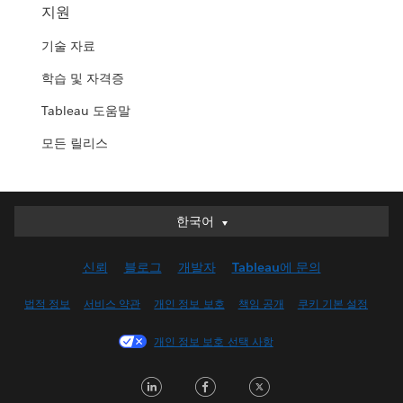
지원
기술 자료
학습 및 자격증
Tableau 도움말
모든 릴리스
한국어
한국어
Deutsch
신뢰
블로그
개발자
Tableau에 문의
English (UK)
English (US)
법적 정보
서비스 약관
개인 정보 보호
책임 공개
쿠키 기본 설정
Español
개인 정보 보호 선택 사항
Français (Canada)
Français (France)
LinkedIn
Facebook
Twitter
Italiano