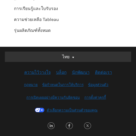
การเรียนรู้และใบรับรอง
ความช่วยเหลือ Tableau
รุ่นผลิตภัณฑ์ทั้งหมด
ไทย
ไทย
Deutsch
ความไว้วางใจ
บล็อก
นักพัฒนา
ติดต่อเรา
English (UK)
English (US)
กฎหมาย
ข้อกำหนดในการให้บริการ
ข้อมูลส่วนตัว
Español
การเปิดเผยอย่างมีความรับผิดชอบ
การตั้งค่าคุกกี้
Français (Canada)
Français (France)
ตัวเลือกความเป็นส่วนตัวของคุณ
Italiano
LinkedIn
Facebook
Twitter
日本語
한국어