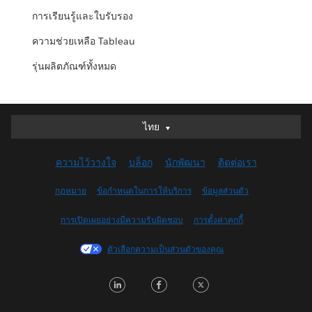
การเรียนรู้และใบรับรอง
ความช่วยเหลือ Tableau
รุ่นผลิตภัณฑ์ทั้งหมด
ไทย
ไทย
Deutsch
ความไว้วางใจ
บล็อก
นักพัฒนา
ติดต่อเรา
English (UK)
English (US)
กฎหมาย
ข้อกำหนดในการให้บริการ
ข้อมูลส่วนตัว
Español
การเปิดเผยอย่างมีความรับผิดชอบ
การตั้งค่าคุกกี้
Français (Canada)
Français (France)
ตัวเลือกความเป็นส่วนตัวของคุณ
Italiano
LinkedIn
Facebook
Twitter
日本語
한국어