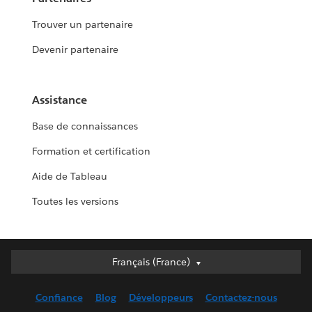
Trouver un partenaire
Devenir partenaire
Assistance
Base de connaissances
Formation et certification
Aide de Tableau
Toutes les versions
Français (France)
Français (France)
Deutsch
Confiance
Blog
Développeurs
Contactez-nous
English (UK)