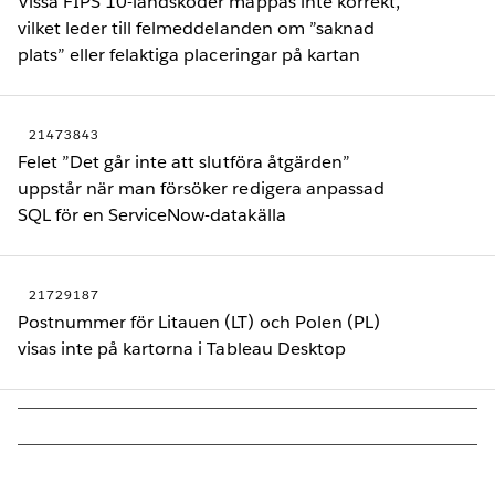
Vissa FIPS 10-landskoder mappas inte korrekt,
vilket leder till felmeddelanden om ”saknad
plats” eller felaktiga placeringar på kartan
21473843
Felet ”Det går inte att slutföra åtgärden”
uppstår när man försöker redigera anpassad
SQL för en ServiceNow-datakälla
21729187
Postnummer för Litauen (LT) och Polen (PL)
visas inte på kartorna i Tableau Desktop