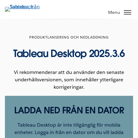
Gå
vidare
Menu
till
huvudinnehållet
PRODUKTLANSERING OCH NEDLADDNING
Tableau Desktop 2025.3.6
Vi rekommenderar att du använder den senaste
underhållsversionen, som innehåller ytterligare
korrigeringar.
LADDA NED FRÅN EN DATOR
Tableau Desktop är inte tillgänglig för mobila
enheter. Logga in från en dator om du vill ladda