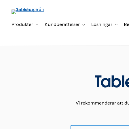
Gå
vidare
till
huvudinnehållet
Produkter
Kundberättelser
Lösningar
Re
Toggle sub-navigation for Produkter
Toggle sub-navigation for K
Toggle 
Tabl
Vi rekommenderar att du 