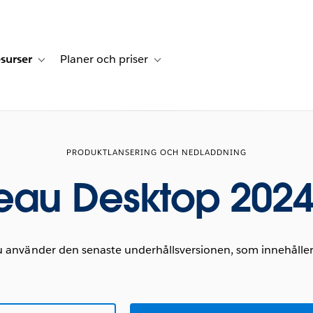
surser
Planer och priser
undberättelser
sub-navigation for Lösningar
Toggle sub-navigation for Resurser
Toggle sub-navigation for Planer och p
PRODUKTLANSERING OCH NEDLADDNING
eau Desktop 2024
använder den senaste underhållsversionen, som innehåller y