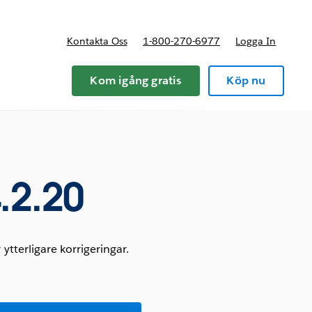
Kontakta Oss
1-800-270-6977
Logga In
riser
Kom igång gratis
Köp nu
.2.20
tterligare korrigeringar.