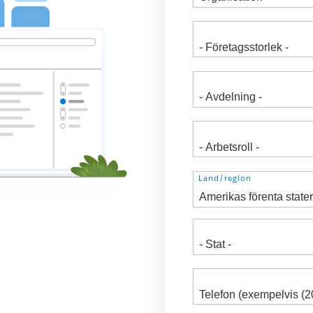
Adress
Land/region