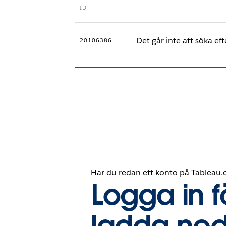
ID
Det går inte att söka 
20106386
Har du redan ett konto på Tableau
Logga in fö
ladda ned