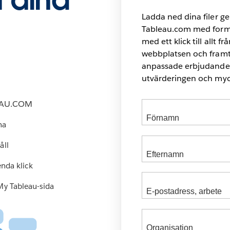
Ladda ned dina filer g
Tableau.com med formu
med ett klick till allt f
webbplatsen och framt
anpassade erbjudanden
utvärderingen och myc
EAU.COM
na
åll
enda klick
My Tableau-sida