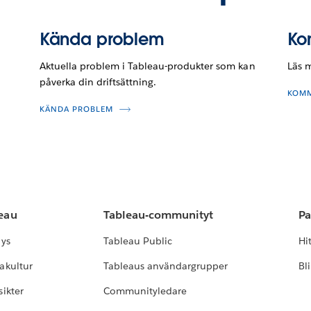
Kända problem
Ko
Aktuella problem i Tableau-produkter som kan
Läs 
påverka din driftsättning.
KOMM
KÄNDA PROBLEM
leau
Tableau-communityt
Pa
lys
Tableau Public
Hi
akultur
Tableaus användargrupper
Bl
ikter
Communityledare