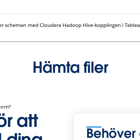
efter scheman med Cloudera Hadoop Hive-kopplingen i Table
Hämta filer
.com?
r att
Behöver 
 dina