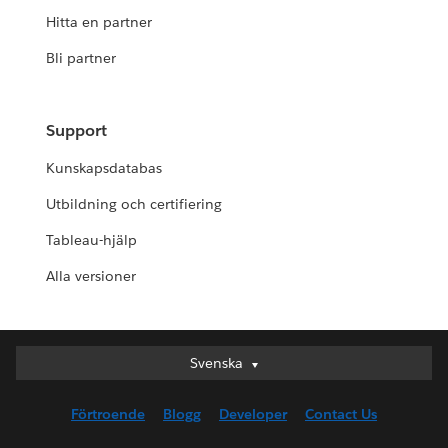
Hitta en partner
Bli partner
Support
Kunskapsdatabas
Utbildning och certifiering
Tableau-hjälp
Alla versioner
Svenska
Svenska
Deutsch
Förtroende
Blogg
Developer
Contact Us
English (UK)
English (US)