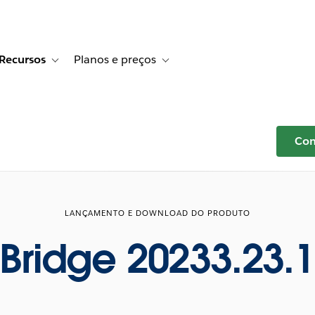
Recursos
Planos e preços
r Histórias de clientes
e sub-navigation for Soluções
Toggle sub-navigation for Recursos
Toggle sub-navigation for Planos e p
Com
LANÇAMENTO E DOWNLOAD DO PRODUTO
Bridge 20233.23.