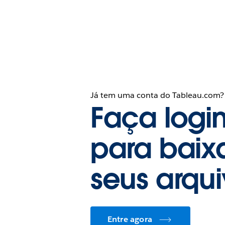
Já tem uma conta do Tableau.com?
Faça logi
para baix
seus arqu
Entre agora