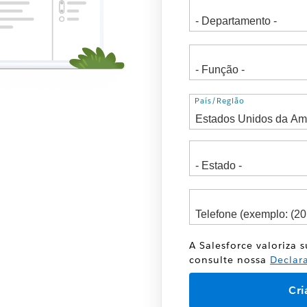
Endereço
País/Região
A Salesforce valoriza 
consulte nossa
Declar