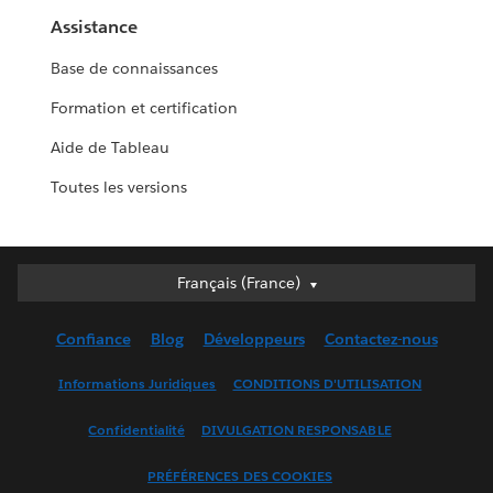
Assistance
Base de connaissances
Formation et certification
Aide de Tableau
Toutes les versions
Français (France)
Français (France)
Deutsch
Confiance
Blog
Développeurs
Contactez-nous
English (UK)
English (US)
Informations Juridiques
CONDITIONS D'UTILISATION
Español
Confidentialité
DIVULGATION RESPONSABLE
Français (Canada)
Italiano
PRÉFÉRENCES DES COOKIES