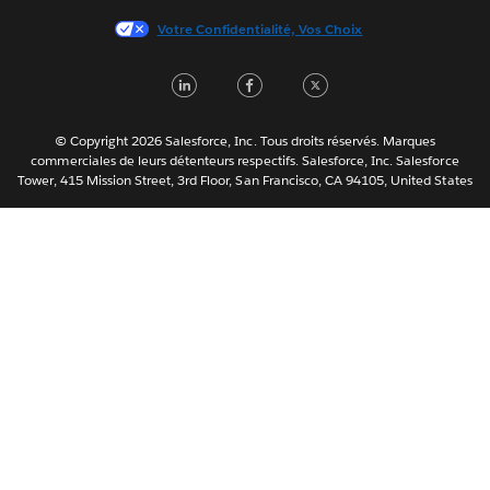
日本語
Votre Confidentialité, Vos Choix
한국어
Nederlands
L
F
T
Português
i
a
w
Svenska
n
c
i
© Copyright 2026 Salesforce, Inc. Tous droits réservés. Marques
ไทย
commerciales de leurs détenteurs respectifs. Salesforce, Inc. Salesforce
k
e
t
Tower, 415 Mission Street, 3rd Floor, San Francisco, CA 94105, United States
简体中文
e
b
t
繁體中文
d
o
e
I
o
r
n
k