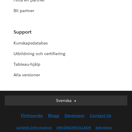
Hitta en partner
Bli partner
Support
Kunskapsdatabas
Utbildning och certifiering
Tableau-hjälp
Alla versioner
Svenska
Svenska
Deutsch
Förtroende
Blogg
Developer
Contact Us
English (UK)
English (US)
Juridisk Information
ANVÄNDARVILLKOR
Sekretess