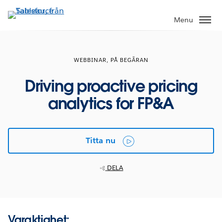
Gå
vidare
Menu
till
huvudinnehållet
WEBBINAR, PÅ BEGÄRAN
Driving proactive pricing
analytics for FP&A
Titta nu
DELA
Varaktighet: