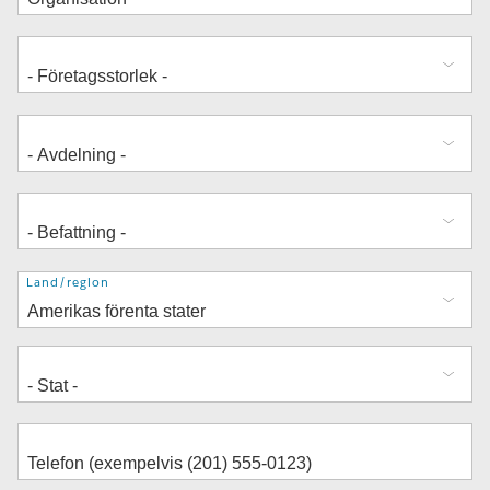
Adress
Land/region