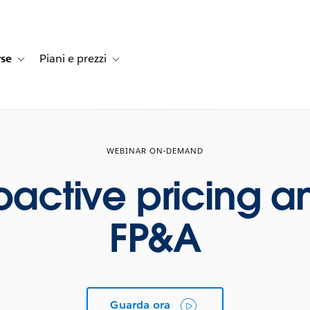
rse
Piani e prezzi
e dei clienti
navigation for Soluzioni
Toggle sub-navigation for Risorse
Toggle sub-navigation for Piani e prezzi
WEBINAR ON-DEMAND
oactive pricing an
FP&A
Guarda ora