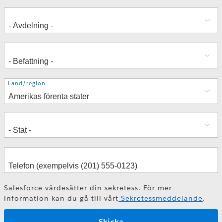
Adress
Land/region
Salesforce värdesätter din sekretess. För mer
information kan du gå till vårt
Sekretessmeddelande
.