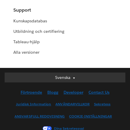
Support
Kunskapsdatabas
Utbildning och certifiering
Tableau-hjälp
Alla versioner
Svenska
Svenska
Deutsch
Förtroende
Blogg
Developer
Contact Us
English (UK)
English (US)
Juridisk Information
ANVÄNDARVILLKOR
Sekretess
Español
ANSVARSFULL REDOVISNING
COOKIE-INSTÄLLNINGAR
Français (Canada)
Français (France)
Dina Sekretessval