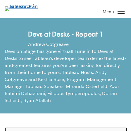
Gå
vidare
Menu
till
huvudinnehållet
Devs at Desks - Repeat 1
Andrew Cotgreave
Devs on Stage has gone virtual! Tune in to Devs at
Desks to see Tableau’s developer team demo the latest-
and-greatest features you’ve been asking for, directly
from their home to yours. Tableau Hosts: Andy
Cotgreave and Keshia Rose, Program Management
Manager Tableau Speakers: Miranda Osterheld, Azar
Rahimi Dehaghani, Filippos Lymperopoulos, Dorian
Scheidt, Ryan Atallah