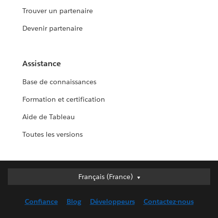
Trouver un partenaire
Devenir partenaire
Assistance
Base de connaissances
Formation et certification
Aide de Tableau
Toutes les versions
Français (France)
Français (France)
Deutsch
Confiance
Blog
Développeurs
Contactez-nous
English (UK)
English (US)