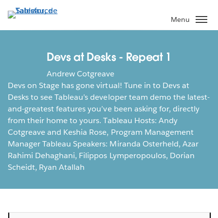
Aller
au
Menu
contenu
principal
Devs at Desks - Repeat 1
Andrew Cotgreave
Devs on Stage has gone virtual! Tune in to Devs at
Desks to see Tableau’s developer team demo the latest-
and-greatest features you’ve been asking for, directly
from their home to yours. Tableau Hosts: Andy
Cotgreave and Keshia Rose, Program Management
Manager Tableau Speakers: Miranda Osterheld, Azar
Rahimi Dehaghani, Filippos Lymperopoulos, Dorian
Scheidt, Ryan Atallah