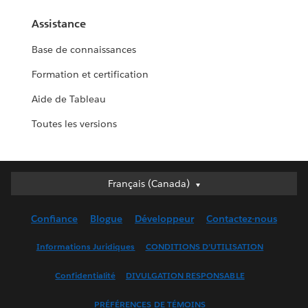
Assistance
Base de connaissances
Formation et certification
Aide de Tableau
Toutes les versions
Français (Canada)
Français (Canada)
Deutsch
Confiance
Blogue
Développeur
Contactez-nous
English (UK)
English (US)
Informations Juridiques
CONDITIONS D’UTILISATION
Español
Confidentialité
DIVULGATION RESPONSABLE
Français (France)
Italiano
PRÉFÉRENCES DE TÉMOINS