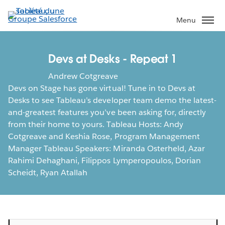
Aller
au
Menu
contenu
principal
Devs at Desks - Repeat 1
Andrew Cotgreave
Devs on Stage has gone virtual! Tune in to Devs at
Desks to see Tableau’s developer team demo the latest-
and-greatest features you’ve been asking for, directly
from their home to yours. Tableau Hosts: Andy
Cotgreave and Keshia Rose, Program Management
Manager Tableau Speakers: Miranda Osterheld, Azar
Rahimi Dehaghani, Filippos Lymperopoulos, Dorian
Scheidt, Ryan Atallah