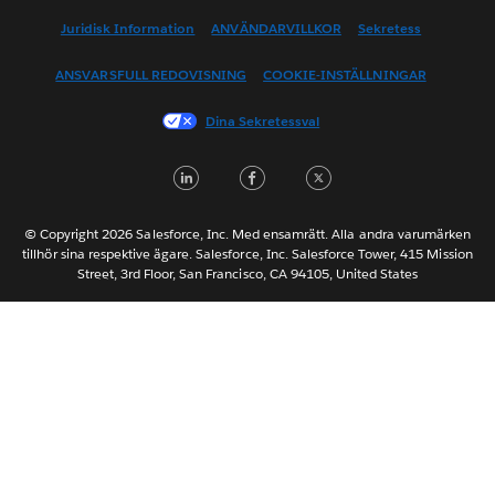
English (US)
Juridisk Information
ANVÄNDARVILLKOR
Sekretess
Español
ANSVARSFULL REDOVISNING
COOKIE-INSTÄLLNINGAR
Français (Canada)
Français (France)
Dina Sekretessval
Italiano
LinkedIn
Facebook
Twitter
日本語
한국어
Nederlands
© Copyright 2026 Salesforce, Inc. Med ensamrätt. Alla andra varumärken
tillhör sina respektive ägare. Salesforce, Inc. Salesforce Tower, 415 Mission
Português
Street, 3rd Floor, San Francisco, CA 94105, United States
ไทย
简体中文
繁體中文