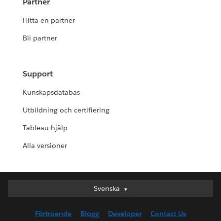
Partner
Hitta en partner
Bli partner
Support
Kunskapsdatabas
Utbildning och certifiering
Tableau-hjälp
Alla versioner
Svenska
Svenska
Deutsch
Förtroende
Blogg
Developer
Contact Us
English (UK)