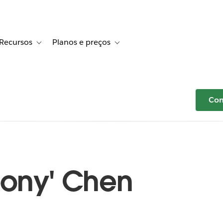
Recursos
Planos e preços
r Histórias de clientes
e sub-navigation for Soluções
Toggle sub-navigation for Recursos
Toggle sub-navigation for Planos e p
Com
hony' Chen