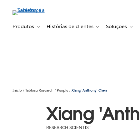
Pular
para
o
conteúdo
Produtos
Histórias de clientes
Soluções
Toggle sub-navigation for Produtos
Toggle sub-navigation fo
Toggl
principal
Início
Tableau Research
People
Xiang 'Anthony' Chen
Xiang 'Ant
RESEARCH SCIENTIST