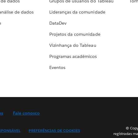
a de dados
Grupos de usuários do Tableau
Torn
análise de dados
Lideranças da comunidade
h
DataDev
Projetos da comunidade
Vizinhança do Tableau
Programas acadêmicos
Eventos
es
Fale conosco
© Copyr
SPONSÁVEL
PREFERÊNCIAS DE COOKIES
registradas ma