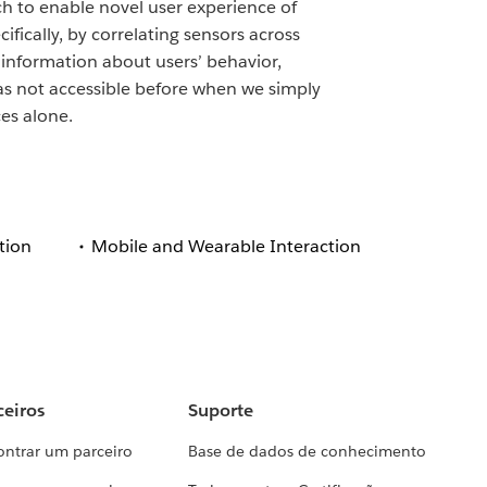
h to enable novel user experience of
ifically, by correlating sensors across
 information about users’ behavior,
as not accessible before when we simply
ces alone.
tion
Mobile and Wearable Interaction
ceiros
Suporte
ontrar um parceiro
Base de dados de conhecimento