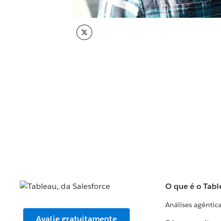
O que é o Tabl
Análises agêntic
Avalie gratuitamente