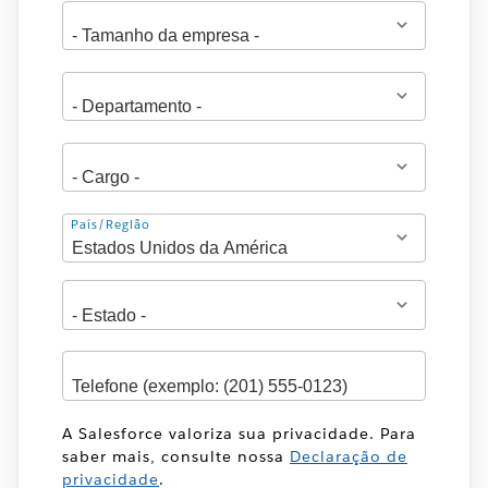
Endereço
País/Região
A Salesforce valoriza sua privacidade. Para
saber mais, consulte nossa
Declaração de
privacidade
.