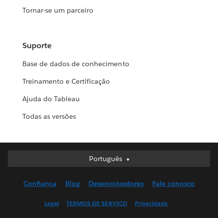
Tornar-se um parceiro
Suporte
Base de dados de conhecimento
Treinamento e Certificação
Ajuda do Tableau
Todas as versões
Português
Português
Deutsch
Confiança
Blog
Desenvolvedores
Fale conosco
English (UK)
English (US)
Legal
TERMOS DE SERVIÇO
Privacidade
Español