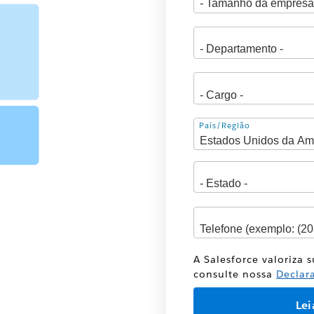
Endereço
País/Região
A Salesforce valoriza 
consulte nossa
Declar