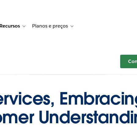
Recursos
Planos e preços
r Histórias de clientes
e sub-navigation for Soluções
Toggle sub-navigation for Recursos
Toggle sub-navigation for Planos e p
Com
Services, Embraci
tomer Understand