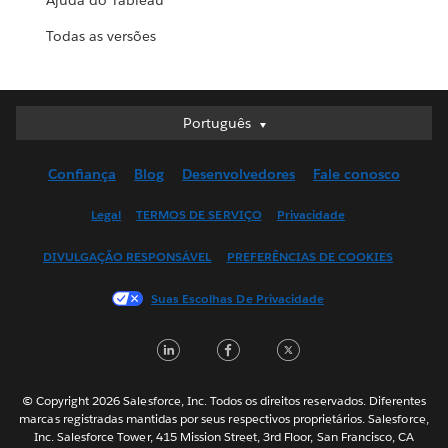
Ajuda do Tableau
Todas as versões
Português
Português
Deutsch
Confiança
Blog
Desenvolvedores
Fale conosco
English (UK)
English (US)
Legal
TERMOS DE SERVIÇO
Privacidade
Español
DIVULGAÇÃO RESPONSÁVEL
PREFERÊNCIAS DE COOKIES
Français (Canada)
Français (France)
Suas Escolhas De Privacidade
Italiano
LinkedIn
Facebook
Twitter
日本語
한국어
Nederlands
© Copyright 2026 Salesforce, Inc. Todos os direitos reservados. Diferentes
marcas registradas mantidas por seus respectivos proprietários. Salesforce,
Svenska
Inc. Salesforce Tower, 415 Mission Street, 3rd Floor, San Francisco, CA