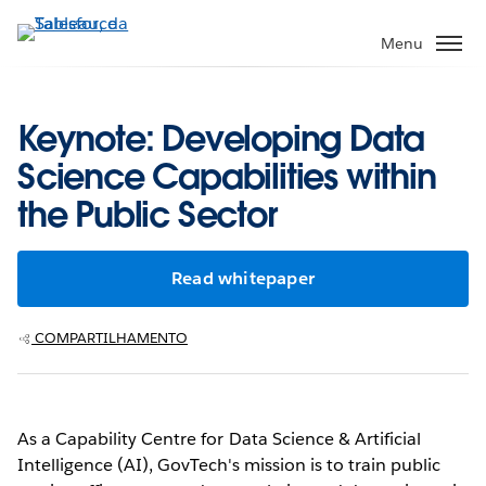
Pular
para
Menu
o
conteúdo
principal
Keynote: Developing Data
Science Capabilities within
the Public Sector
Read whitepaper
COMPARTILHAMENTO
As a Capability Centre for Data Science & Artificial
Intelligence (AI), GovTech's mission is to train public