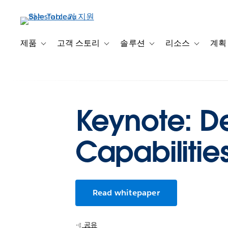
주
요
콘
텐
제품
고객 스토리
솔루션
리소스
계획
Toggle sub-navigation for 제품
Toggle sub-navigation for 고객 스토리
Toggle sub-navigation f
Toggle su
츠
로
건
너
뛰
Keynote: D
기
Capabilities
Read whitepaper
공유