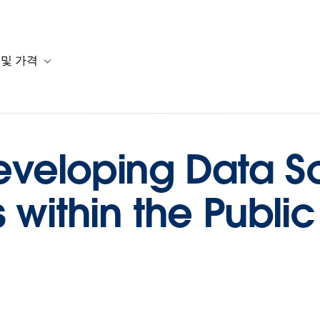
 및 가격
or 솔루션
b-navigation for 리소스
Toggle sub-navigation for 계획 및 가격
eveloping Data S
 within the Public